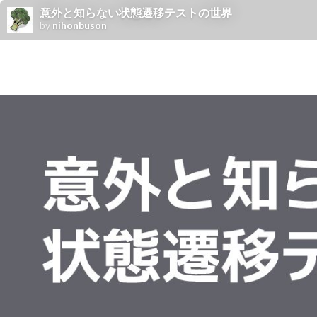
意外と知らない状態遷移テストの世界
by
nihonbuson