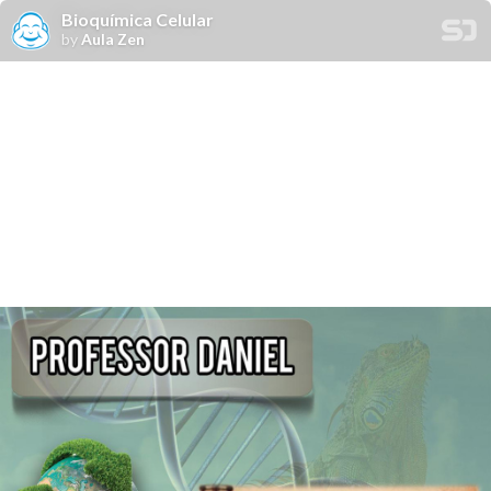
Bioquímica Celular
by
Aula Zen