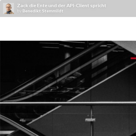
Zack die Ente und der API-Client spricht
by
Benedikt Stemmildt