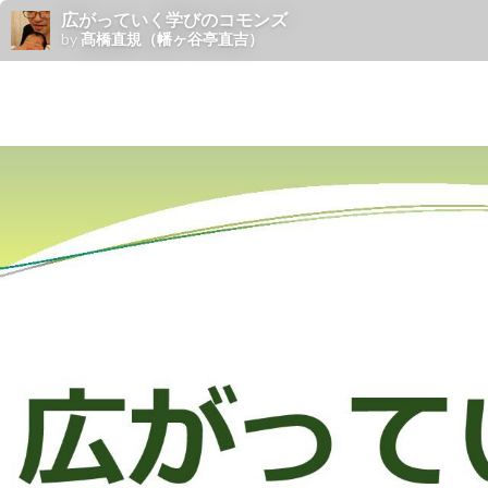
広がっていく学びのコモンズ
by
髙橋直規（幡ヶ谷亭直吉）