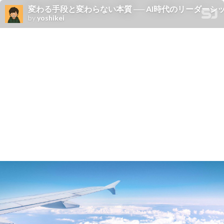
変わる手段と変わらない本質 ── AI時代のリーダーシ
by
yoshikei