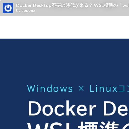
Docker Desktop不要の時代が来る？ WSL標準の「w
by
ueponx