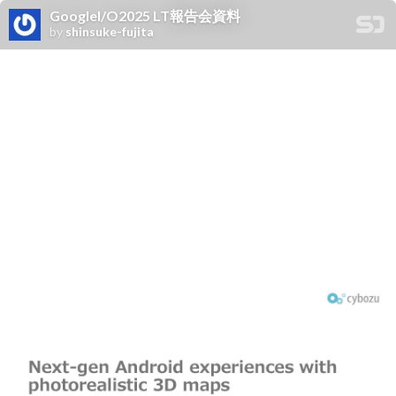
GoogleI/O2025 LT報告会資料
by
shinsuke-fujita