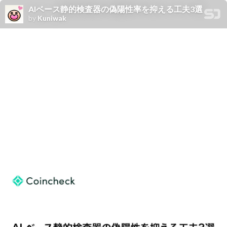
AIベース静的検査器の偽陽性率を抑える工夫3選
by
Kuniwak