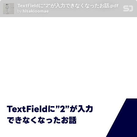
TextFieldに"2"が入力できなくなったお話.pdf
by
hisakioomae