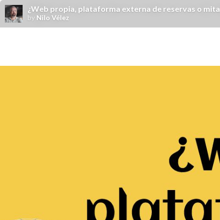
¿Web propia, plataforma externa de reservas o mita
by
Nilo Vélez