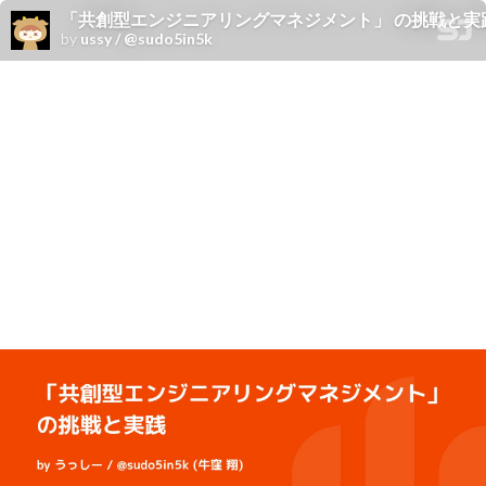
「共創型エンジニアリングマネジメント」 の挑戦と実
by
ussy / @sudo5in5k