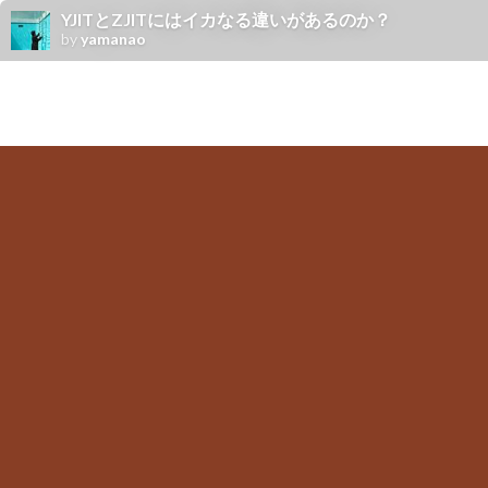
YJITとZJITにはイカなる違いがあるのか？
by
yamanao