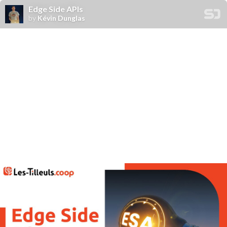
Edge Side APIs
by
Kévin Dunglas