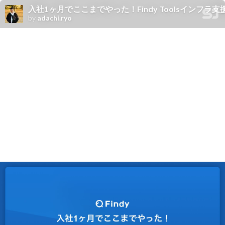
入社1ヶ月でここまでやった！Findy Toolsインフラ
by
adachi.ryo