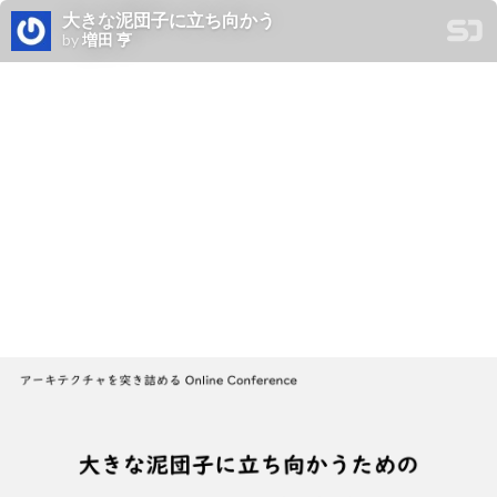
大きな泥団子に立ち向かう
by
増田 亨