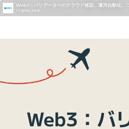
Web3：バリデーターのクラウド移設、運用自動化、
by
gree_tech