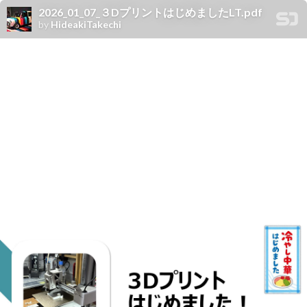
2026_01_07_３DプリントはじめましたLT.pdf
by
HideakiTakechi