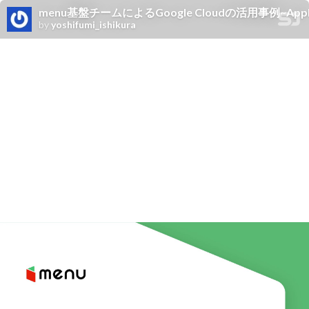
menu基盤チームによるGoogle Cloudの活用事例~Applicatio
by
yoshifumi_ishikura