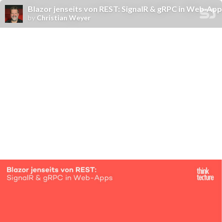
Blazor jenseits von REST: SignalR & gRPC in Web-Ap
by
Christian Weyer