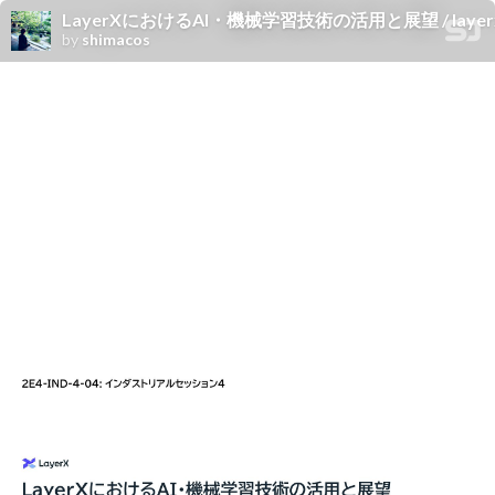
LayerXにおけるAI・機械学習技術の活用と展望 / layerx-ai
by
shimacos