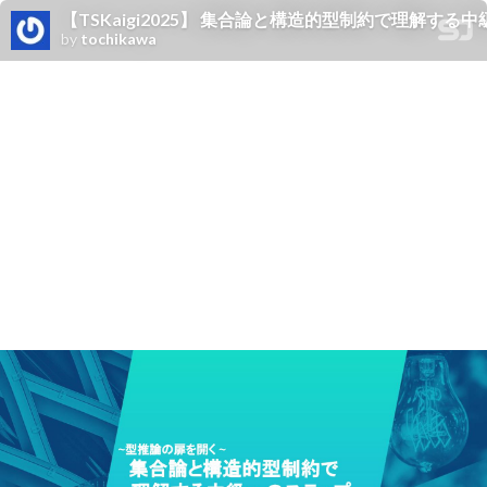
【TSKaigi2025】 集合論と構造的型制約で理解する
by
tochikawa