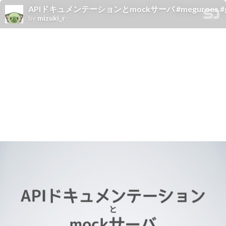
APIドキュメンテーションとmockサーバ #meguroes #go
by
mizuki_r