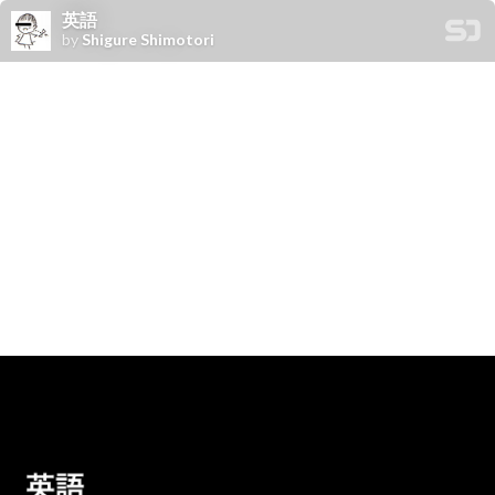
英語
by
Shigure Shimotori