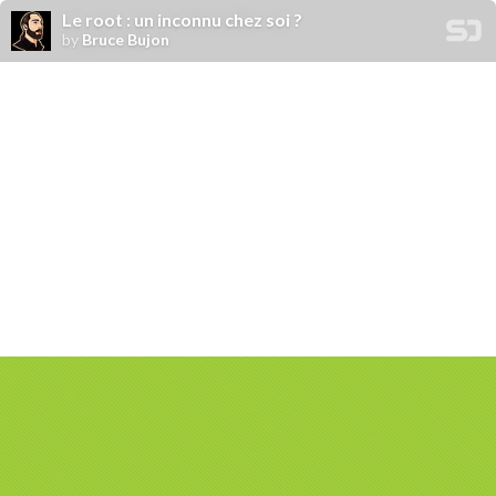
Le root : un inconnu chez soi ?
by
Bruce Bujon