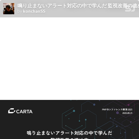
鳴り止まないアラート対応の中で学んだ 監視改善の進め方 / team b
by
konchanSS