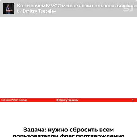
Как и зачем MVCC мешает нам пользоваться базо
by
Dmitry Tsepelev