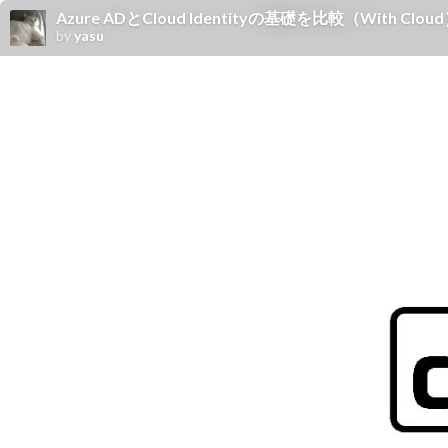
Azure ADとCloud Identityの基礎を比較（With Clou
by
yasu