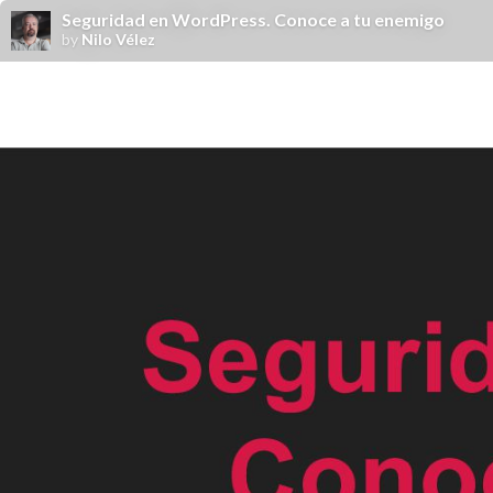
Seguridad en WordPress. Conoce a tu enemigo
by
Nilo Vélez