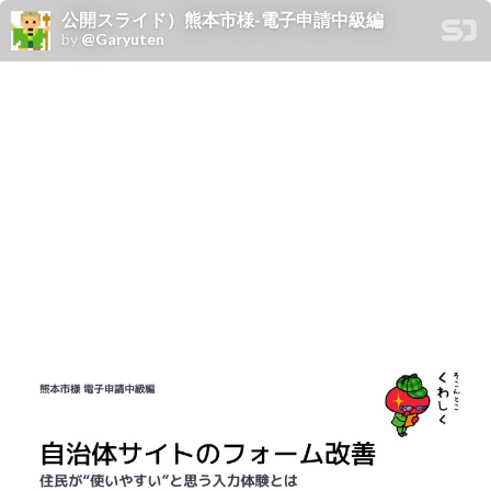
公開スライド）熊本市様-電子申請中級編
by
@Garyuten