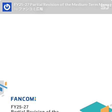
FY25-27 Partial Revision of the Medium-Term Mana
by
ファンコミ広報