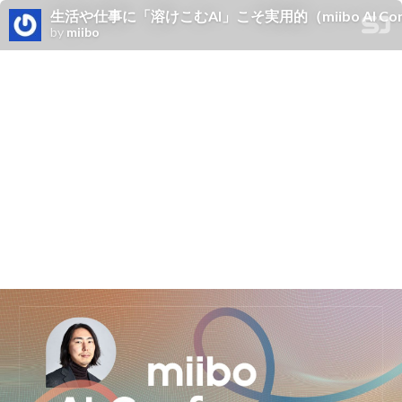
生活や仕事に「溶けこむAI」こそ実用的（miibo AI Con
by
miibo