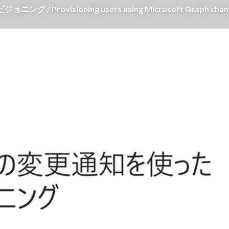
Provisioning users using Microsoft Graph change 