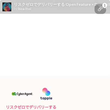
リスクゼロでデリバリーする Open Feature × DevC
1
by
Issa Itoi