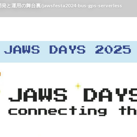
用の舞台裏/jawsfesta2024-bus-gps-serverless