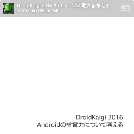
DroidKaigi 2016 Androidの省電力を考える
by
Yoshiaki Nakanishi