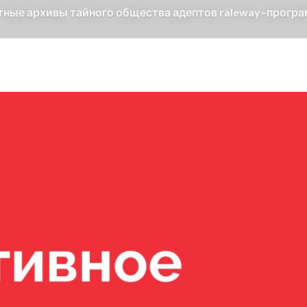
етные архивы тайного общества адептов raleway–прогр