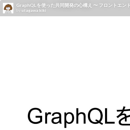
GraphQLを使った共同開発の心構え 〜 フロントエンドの視点から 
by
utagawa kiki