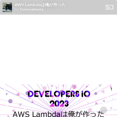
AWS Lambdaは俺が作った
by
TomoyaIwata