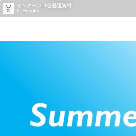
インターンLT会登壇資料
by
Yuya Ina