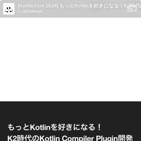
[Kotlin Fest 2024] もっとKotlinを好きになる！K2時代のK
by
kitakkun