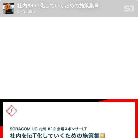
社内をIoT化していくための施策集📔
by
Y_uuu