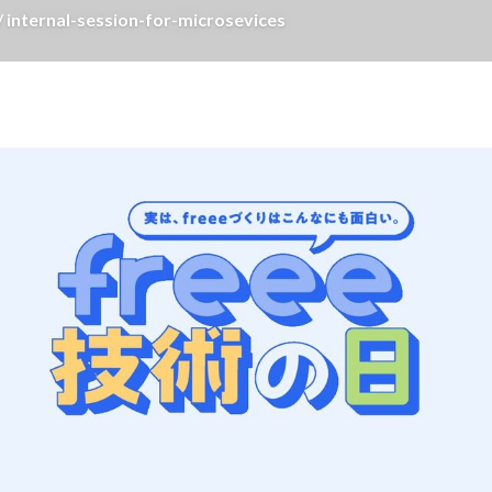
rnal-session-for-microsevices