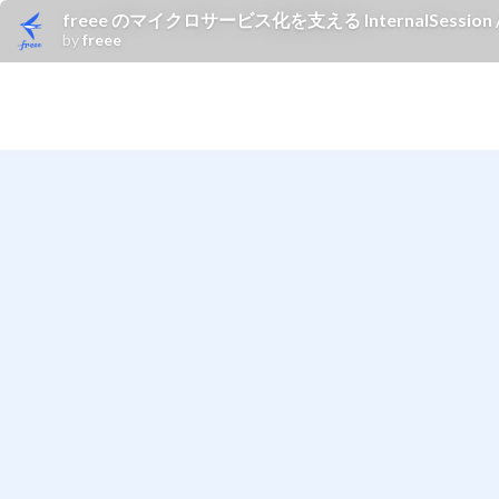
freee のマイクロサービス化を支える InternalSession / inte
by
freee