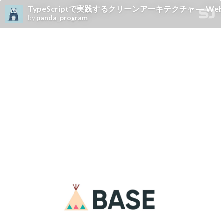
TypeScriptで実践するクリーンアーキテクチャ ― WebからもCLI
by
panda_program