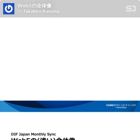
Web5の全体像
by
Takahiro Kanuma