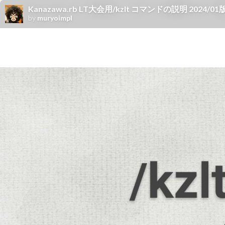
Kanazawa.rb LT大会用/kzlt コマンドの説明 2024/01
by
muryoimpl