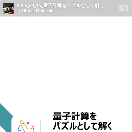
2026_04_15_量子計算をパズルとして解く
by
HideakiTakechi