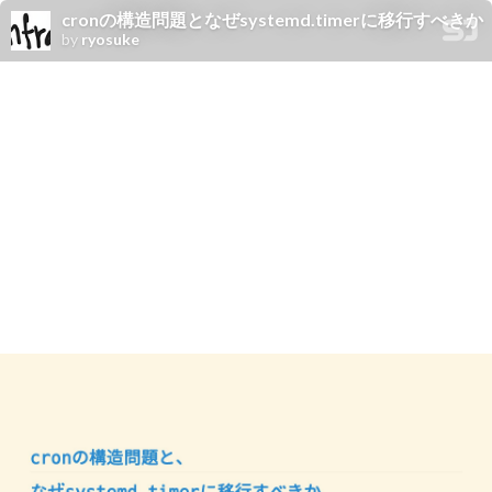
cronの構造問題となぜsystemd.timerに移行すべきか
by
ryosuke