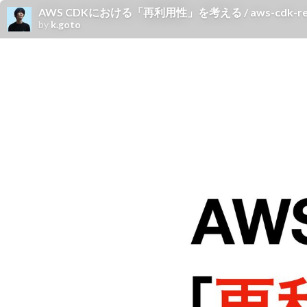
AWS CDKにおける「再利用性」を考える / aws-cdk-reus
by
k.goto