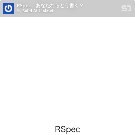
RSpec、あなたならどう書く？
by
Saiid Al-Halawi