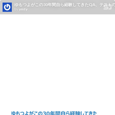
ゆもつよがこの30年間自ら経験してきたQA、テスト
by
ymty